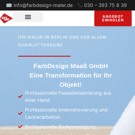
✉ info@farbdesign-maler.de
030 – 393 75 8 39
ANGEBOT
EINHOLEN
IHR MALER IN BERLIN UND VOR ALLEM
CHARLOTTENBURG
FarbDesign Maaß GmbH
Eine Transformation für Ihr
Objekt!
Professionelle Fassadensanierung aus
einer Hand
Professionelle Innenrenovierung und
Lackierarbeiten
Professionelle Bodenverlegung