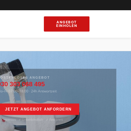
ntwortzeit
·
✓
4,9/5 (120 Bewertungen)
ANGEBOT
EINHOLEN
KOSTENLOSES ANGEBOT
030 303 068 495
o–Fr 07:00–18:00 · 24h Antwortzeit
JETZT ANGEBOT ANFORDERN
 Kostenlos ✓ Unverbindlich ✓ Festpreis