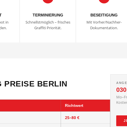
T
TERMINIERUNG
BESEITIGUNG
ot in
Schnellstmöglich – frisches
Mit Vorher/Nachher-
den.
Graffiti Priorität.
Dokumentation.
 PREISE BERLIN
ANGE
030
Mo–Fr
Kosten
Richtwert
25–80 €
J