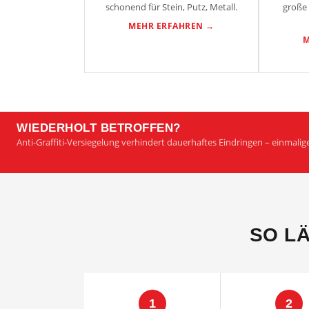
schonend für Stein, Putz, Metall.
große 
MEHR ERFAHREN →
M
WIEDERHOLT BETROFFEN?
Anti-Graffiti-Versiegelung verhindert dauerhaftes Eindringen – einmalige
SO LÄ
1
2