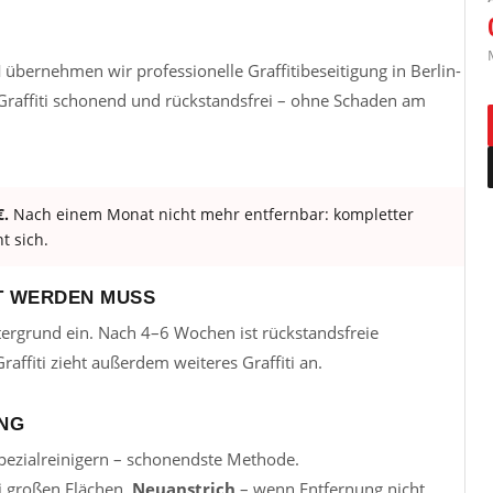
H
übernehmen wir professionelle Graffitibeseitigung in Berlin-
raffiti schonend und rückstandsfrei – ohne Schaden am
€.
Nach einem Monat nicht mehr entfernbar: kompletter
t sich.
T WERDEN MUSS
Untergrund ein. Nach 4–6 Wochen ist rückstandsfreie
raffiti zieht außerdem weiteres Graffiti an.
UNG
Spezialreinigern – schonendste Methode.
ei großen Flächen.
Neuanstrich
– wenn Entfernung nicht