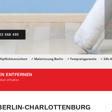
03 068 495
ftpflichtversichert
·
✓ Malerinnung Berlin
·
✓ Festpreisgarantie
·
✓ 24h-A
TEN ENTFERNEN
gebot erhalten
 BERLIN-CHARLOTTENBURG