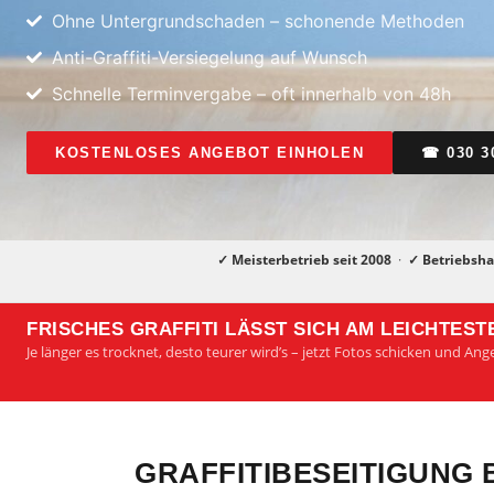
Ohne Untergrundschaden – schonende Methoden
Anti-Graffiti-Versiegelung auf Wunsch
Schnelle Terminvergabe – oft innerhalb von 48h
KOSTENLOSES ANGEBOT EINHOLEN
☎ 030 3
✓ Meisterbetrieb seit 2008
·
✓ Betriebsha
FRISCHES GRAFFITI LÄSST SICH AM LEICHTES
Je länger es trocknet, desto teurer wird’s – jetzt Fotos schicken und An
GRAFFITIBESEITIGUNG