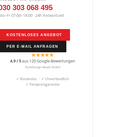
030 303 068 495
Mo–Fr 07:00–18:00 · 24h Antwortzeit
KOSTENLOSES ANGEBOT
PER E-MAIL ANFRAGEN
4,9 / 5
aus 120 Google-Bewertungen
FarbDesign Maaß GmbH
✓ Kostenlos · ✓ Unverbindlich
✓ Festpreisgarantie