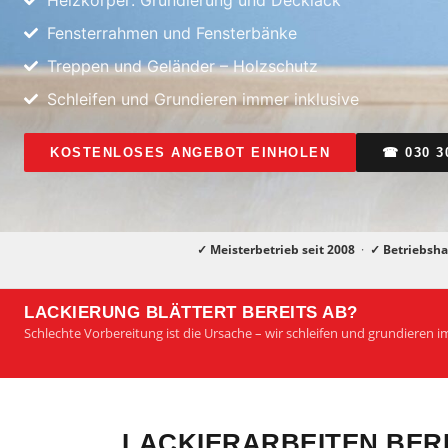
Heizkörper: Grundierung und Decklack
Fensterrahmen und Fensterbänke
Treppen und Geländer – Holzschutz
Schleifen und Grundieren immer inklusive
KOSTENLOSES ANGEBOT EINHOLEN
☎ 030 3
✓ Meisterbetrieb seit 2008
·
✓ Betriebsha
LACKIERUNG BLÄTTERT BEREITS AB?
Schlechte Vorbereitung ist die Ursache – wir schleifen und grundieren 
LACKIERARBEITEN BE