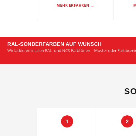
MEHR ERFAHREN →
M
RAL-SONDERFARBEN AUF WUNSCH
Wir lackieren in allen RAL- und NCS-Farbtönen – Muster oder Farbbeze
SO
1
2