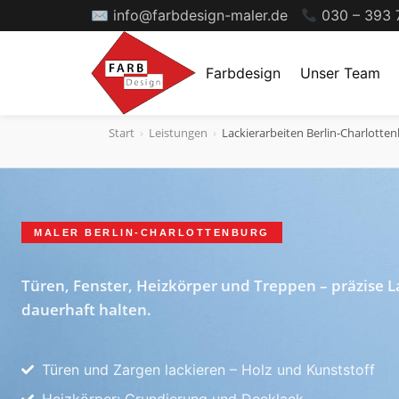
✉ info@farbdesign-maler.de
030 – 393 
Farbdesign
Unser Team
Start
›
Leistungen
›
Lackierarbeiten Berlin-Charlotte
MALER BERLIN-CHARLOTTENBURG
Türen, Fenster, Heizkörper und Treppen – präzise L
dauerhaft halten.
Türen und Zargen lackieren – Holz und Kunststoff