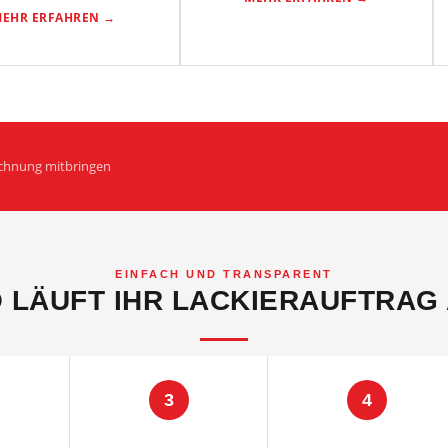
EHR ERFAHREN →
ichnung mitbringen
EINFACH UND TRANSPARENT
 LÄUFT IHR LACKIERAUFTRAG
3
4