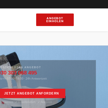
ANGEBOT
EINHOLEN
KOSTENLOSES ANGEBOT
030 303 068 495
o–Fr 07:00–18:00 · 24h Antwortzeit
JETZT ANGEBOT ANFORDERN
 Kostenlos ✓ Unverbindlich ✓ Festpreis