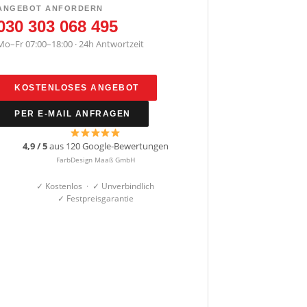
ANGEBOT ANFORDERN
030 303 068 495
Mo–Fr 07:00–18:00 · 24h Antwortzeit
KOSTENLOSES ANGEBOT
PER E-MAIL ANFRAGEN
4,9 / 5
aus 120 Google-Bewertungen
FarbDesign Maaß GmbH
✓ Kostenlos · ✓ Unverbindlich
✓ Festpreisgarantie