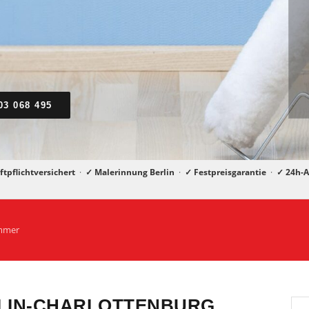
03 068 495
ftpflichtversichert
·
✓ Malerinnung Berlin
·
✓ Festpreisgarantie
·
✓ 24h-A
immer
RLIN-CHARLOTTENBURG