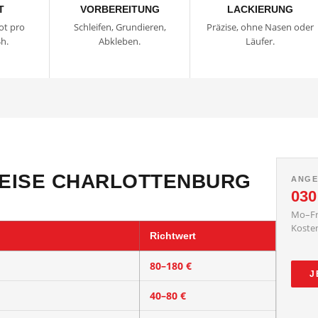
T
VORBEREITUNG
LACKIERUNG
ot pro
Schleifen, Grundieren,
Präzise, ohne Nasen oder
h.
Abkleben.
Läufer.
REISE CHARLOTTENBURG
ANGE
030
Mo–Fr
Kosten
Richtwert
80–180 €
J
40–80 €