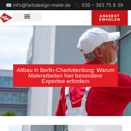
✉ info@farbdesign-maler.de
030 – 393 75 8 39
ANGEBOT
EINHOLEN
Altbau in Berlin-Charlottenburg: Warum
Malerarbeiten hier besondere
Expertise erfordern