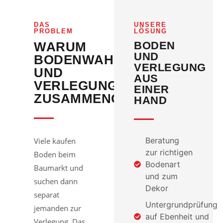
DAS
UNSERE
PROBLEM
LÖSUNG
WARUM
BODEN
UND
BODENWAHL
VERLEGUNG
UND
AUS
VERLEGUNG
EINER
ZUSAMMENGEHÖREN
HAND
Beratung
Viele kaufen
zur richtigen
Boden beim
Bodenart
Baumarkt und
und zum
suchen dann
Dekor
separat
Untergrundprüfung
jemanden zur
auf Ebenheit und
Verlegung. Das