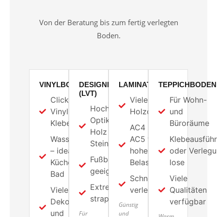
Von der Beratung bis zum fertig verlegten
Boden.
VINYLBODEN
DESIGNBODEN
LAMINAT
TEPPICHBODEN
(LVT)
Click-
Viele
Für Wohn-
Hochwertige
Vinyl und
Holzdekore
und
Optik in
Klebevinyl
Büroräume
AC4 und
Holz und
Wasserfest
AC5 für
Klebeausfüh
Stein
– ideal für
hohe
oder Verleg
Fußbodenheizung
Küche und
Belastung
lose
geeignet
Bad
Schnell
Viele
Extrem
Viele
verlegt
Qualitäten
strapazierfähig
Dekore
verfügbar
Günstig
und
Für
und
Warm