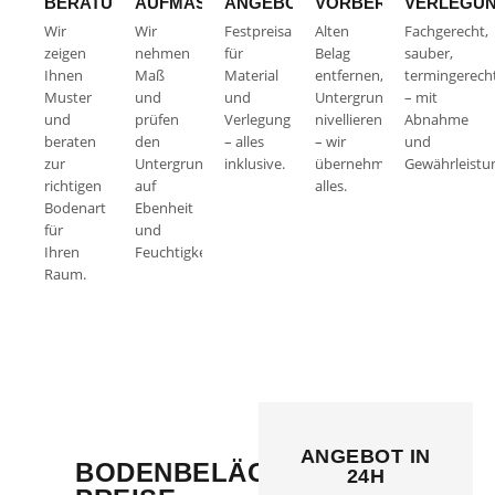
BERATUNG
AUFMASS
ANGEBOT
VORBEREITUNG
VERLEGU
Wir
Wir
Festpreisangebot
Alten
Fachgerecht,
zeigen
nehmen
für
Belag
sauber,
Ihnen
Maß
Material
entfernen,
termingerech
Muster
und
und
Untergrund
– mit
und
prüfen
Verlegung
nivellieren
Abnahme
beraten
den
– alles
– wir
und
zur
Untergrund
inklusive.
übernehmen
Gewährleistu
richtigen
auf
alles.
Bodenart
Ebenheit
für
und
Ihren
Feuchtigkeit.
Raum.
ANGEBOT IN
BODENBELÄGE
24H