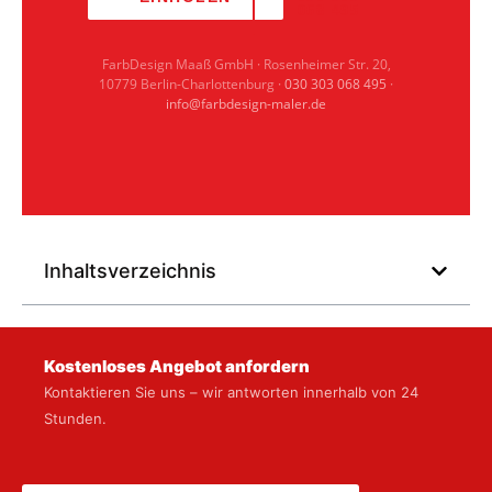
068 495
FarbDesign Maaß GmbH · Rosenheimer Str. 20,
10779 Berlin-Charlottenburg ·
030 303 068 495
·
info@farbdesign-maler.de
Inhaltsverzeichnis
Kostenloses Angebot anfordern
Kontaktieren Sie uns – wir antworten innerhalb von 24
Stunden.