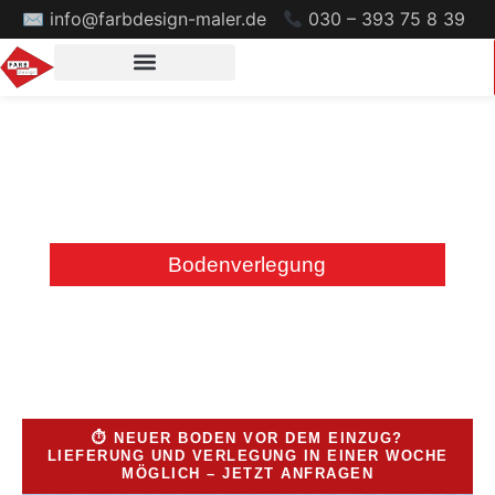
✉ info@farbdesign-maler.de
030 – 393 75 8 39
Bodenverlegung
⏱ NEUER BODEN VOR DEM EINZUG?
LIEFERUNG UND VERLEGUNG IN EINER WOCHE
MÖGLICH – JETZT ANFRAGEN