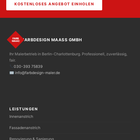
KOSTENLOSES ANGEBOT EINHOLEN
FARB
FARBDESIGN MAASS GMBH
MAAС
Ihr Malerbetrieb in Berlin-Charlottenburg. Professionell, zuverlässig,
fair.
030-393 75839
✉ info@farbdesign-maler.de
LEISTUNGEN
Innenanstrich
Fassadenanstrich
Renovierung & Sanierung