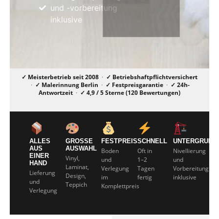
und -vorbereitung
inklusive
✓ Meisterbetrieb seit 2008
·
✓ Betriebshaftpflichtversichert
·
✓ Malerinnung Berlin
·
✓ Festpreisgarantie
·
✓ 24h-
Antwortzeit
·
✓ 4,9 / 5 Sterne (120 Bewertungen)
ALLES
GROSSE A
FESTPREIS
SCHNELL
UNTERGRUND
AUS
USWAHL
Boden
Oft in
Nivellierung
EINER
Vinyl,
und
1–2
und
HAND
Laminat,
Verlegung
Tagen
Vorbereitung
Lieferung
Design,
im
fertig
inklusive
und
Teppich
Komplettpreis
Verlegung