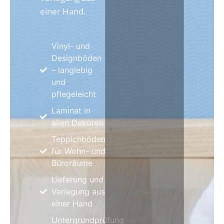
einer Hand.
Vinyl- und
Designböden
– langlebig
und
pflegeleicht
Laminat in
allen Dekoren
Teppichböden
für Wohn- und
Büroräume
Lieferung und
Verlegung aus
einer Hand
Untergrundprüfung