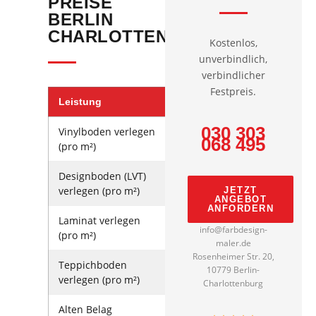
PREISE
BERLIN
CHARLOTTENBURG
Kostenlos,
unverbindlich,
verbindlicher
Festpreis.
Leistung
Richtwert
030 303
Vinylboden verlegen
ab 18 €
068 495
(pro m²)
Designboden (LVT)
ab 22 €
verlegen (pro m²)
JETZT
ANGEBOT
ANFORDERN
Laminat verlegen
ab 16 €
info@farbdesign-
(pro m²)
maler.de
Rosenheimer Str. 20,
Teppichboden
ab 14 €
10779 Berlin-
verlegen (pro m²)
Charlottenburg
Alten Belag
3–7 €