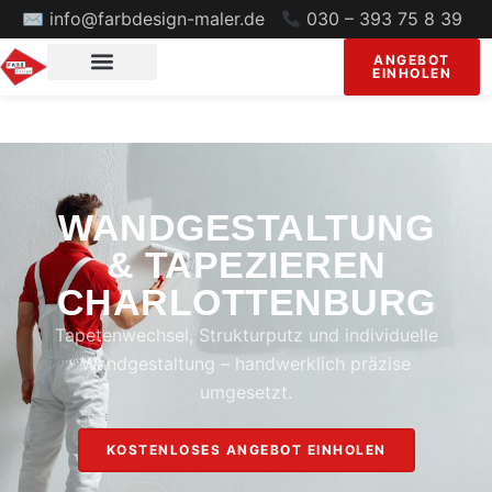
✉ info@farbdesign-maler.de
030 – 393 75 8 39
ANGEBOT
EINHOLEN
WANDGESTALTUNG
& TAPEZIEREN
CHARLOTTENBURG
Tapetenwechsel, Strukturputz und individuelle
Wandgestaltung – handwerklich präzise
umgesetzt.
KOSTENLOSES ANGEBOT EINHOLEN